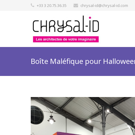
+33 3 20.75.36.35
chrysal-id@chrysal-id.com
Boîte Maléfique pour Hallowee