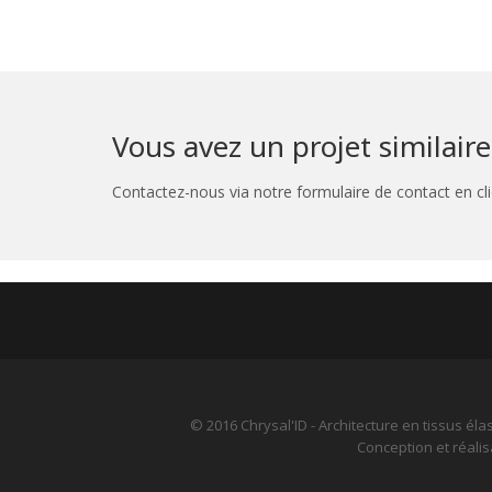
Vous avez un projet similaire
Contactez-nous via notre formulaire de contact en cli
© 2016 Chrysal'ID - Architecture en tissus él
Conception et réali