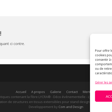
!
quant ci contre.
Pour offrir 
cookies pou
consentir à
comportement
ou de retire
caractéristi
Gérer les se
Accueil
A propos
Galerie
Contact
Mentions légales
AC
astiques contenant la fibre LYCRA® - Déco événementielle - Lycra design - L
sation de structures en tissus extensibles pour stand design ou pour une 
Developpement by
Com and Design