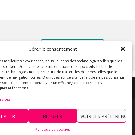
CONTACTEZ-MOI
Gérer le consentement
les meilleures expériences, nous utilisons des technologies telles que les
r stocker et/ou accéder aux informations des appareils. Le fait de
 ces technologies nous permettra de traiter des données telles que le
 de navigation ou les ID uniques sur ce site. Le fait de ne pas consentir
r son consentement peut avoir un effet négatif sur certaines
ques et fonctions.
rvices
CEPTER
REFUSER
VOIR LES PRÉFÉRENCES
ocation et décoration personnalisée. Chrisalid
déco evenementielle.
Politique de cookies