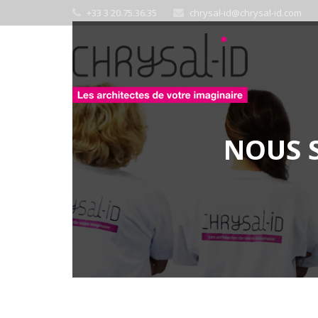
+33 3 20.75.36.35
chrysal-id@chrysal-id.com
NOUS 