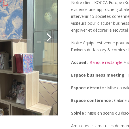
Notre client KOCCA Europe (Ko
évidence une approche globale
intervenir 15 sociétés coréenne
visiteurs pour discuter busine
enjoliver et décorer le Novotel P
Notre équipe est venue pour ac
l’univers du K-story & comics 
Accueil :
Banque rectangle
+ s
Espace business meeting
:
Espace détente
: Mise en val
Espace conférence
: Cabine 
Soirée
: Mise en scène du disc
Amateurs et amatrices de mang