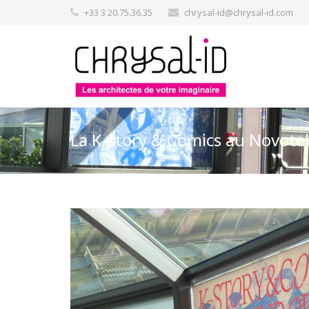
+33 3 20.75.36.35
chrysal-id@chrysal-id.com
La K-story & Comics au Novotel 