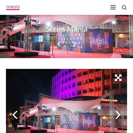
Qui sommes-nous ?
Séries Mania
Nos prestations
ID-KIT
Contactez-nous !