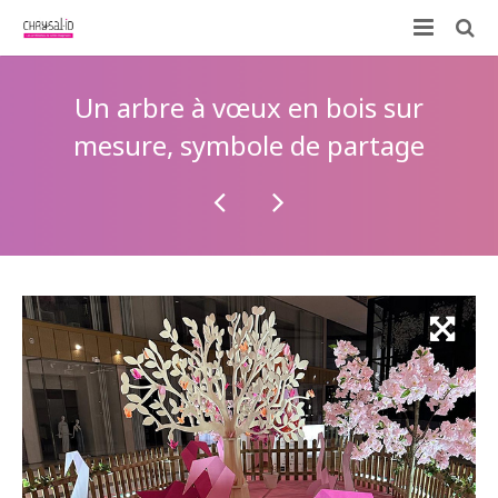
Qui sommes-nous ?
Un arbre à vœux en bois sur
Nos prestations
mesure, symbole de partage
ID-KIT
Contactez-nous !