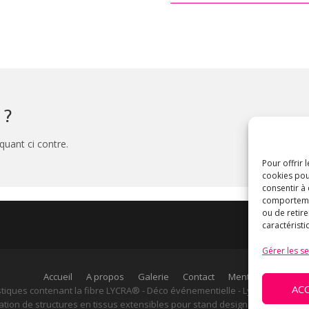
 ?
quant ci contre.
Pour offrir 
cookies pou
consentir à
comportement
ou de retire
caractéristi
Gérer les se
Accueil
A propos
Galerie
Contact
Mentions légales
AC
astiques contenant la fibre LYCRA® - Déco événementielle - Lycra design - L
sation de structures en tissus extensibles pour stand design ou pour une 