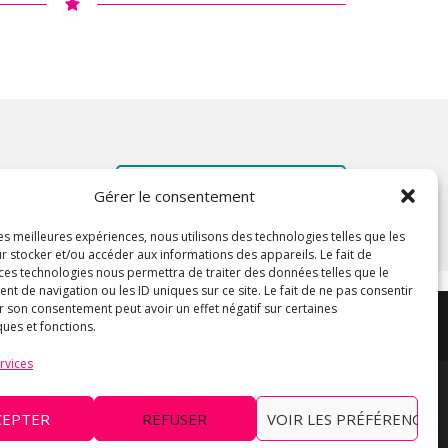
CONTACTEZ NOUS !
Gérer le consentement
les meilleures expériences, nous utilisons des technologies telles que les
r stocker et/ou accéder aux informations des appareils. Le fait de
 ces technologies nous permettra de traiter des données telles que le
 de navigation ou les ID uniques sur ce site. Le fait de ne pas consentir
r son consentement peut avoir un effet négatif sur certaines
ques et fonctions.
rvices
CEPTER
REFUSER
VOIR LES PRÉFÉRENCES
ocation et décoration personnalisée. Chrisalid
déco evenementielle.