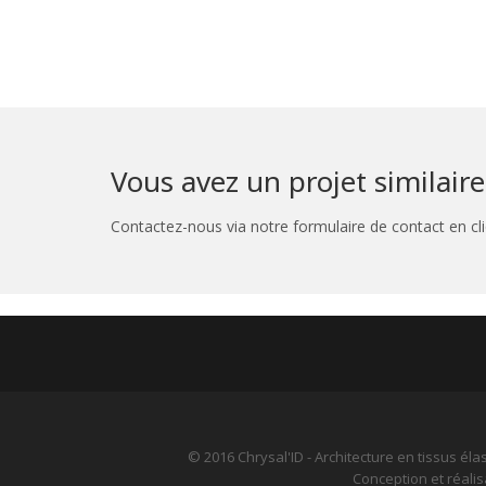
Vous avez un projet similaire
Contactez-nous via notre formulaire de contact en cli
© 2016 Chrysal'ID - Architecture en tissus él
Conception et réali