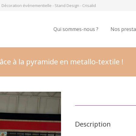
Décoration événementielle - Stand Design - Crisalid
Qui sommes-nous ?
Nos presta
ce à la pyramide en metallo-textile !
Description