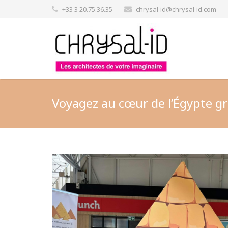
+33 3 20.75.36.35
chrysal-id@chrysal-id.com
Voyagez au cœur de l’Égypte grâ