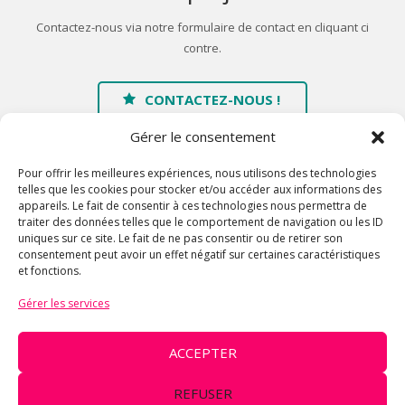
Contactez-nous via notre formulaire de contact en cliquant ci
contre.
CONTACTEZ-NOUS !
Gérer le consentement
Pour offrir les meilleures expériences, nous utilisons des technologies
telles que les cookies pour stocker et/ou accéder aux informations des
appareils. Le fait de consentir à ces technologies nous permettra de
traiter des données telles que le comportement de navigation ou les ID
Accueil
uniques sur ce site. Le fait de ne pas consentir ou de retirer son
consentement peut avoir un effet négatif sur certaines caractéristiques
A propos
et fonctions.
Galerie
Gérer les services
Contact
Mentions légales
ACCEPTER
© 2016 Chrysal'ID - Architecture en tissus élastiques contenant la
REFUSER
fibre LYCRA® - Déco événementielle - Lycra design - Location et