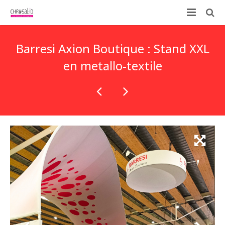
Qui sommes-nous ?
Barresi Axion Boutique : Stand XXL
Nos prestations
en metallo-textile
ID-KIT
Contactez-nous !