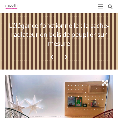
Qui sommes-nous ?
L’élégance fonctionnelle : le cache-
Nos prestations
radiateur en bois de peuplier sur
mesure
ID-KIT
Contactez-nous !