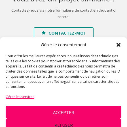
Contactez-nous via notre formulaire de contact en cliquant ci
contre.
CONTACTEZ-MOI
Gérer le consentement
Pour offrir les meilleures expériences, nous utilisons des technologies
telles que les cookies pour stocker et/ou accéder aux informations des
appareils. Le fait de consentir à ces technologies nous permettra de
traiter des données telles que le comportement de navigation ou les ID
Accueil
uniques sur ce site. Le fait de ne pas consentir ou de retirer son
consentement peut avoir un effet négatif sur certaines caractéristiques
A propos
et fonctions.
Galerie
Gérer les services
Contact
Mentions légales
ACCEPTER
© 2016 Chrysal'ID - Architecture en tissus élastiques contenant la
REFUSER
fibre LYCRA® - Déco événementielle - Lycra design - Location et