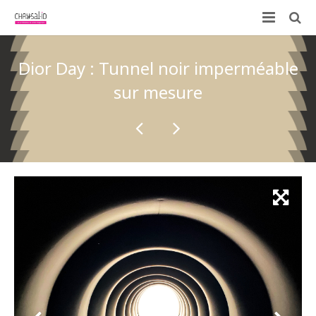
Qui sommes-nous ?
Dior Day : Tunnel noir imperméable
Nos prestations
sur mesure
ID-KIT
Contactez-nous !