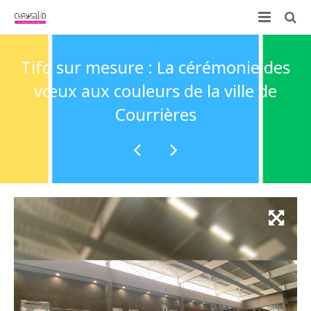
Qui sommes-nous ?
Tifo sur mesure : La cérémonie des
Nos prestations
vœux aux couleurs de la ville de
Courrières
ID-KIT
Contactez-nous !