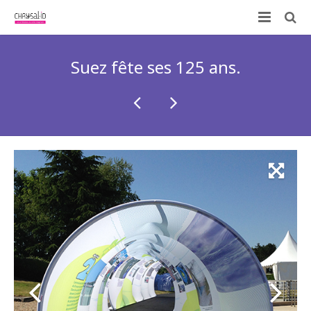
Qui sommes-nous ?
Suez fête ses 125 ans.
Nos prestations
ID-KIT
Contactez-nous !