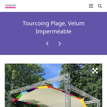
Qui sommes-nous ?
Tourcoing Plage, Velum
Nos prestations
Imperméable
ID-KIT
Contactez-nous !