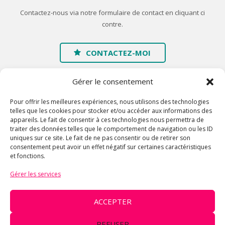
Contactez-nous via notre formulaire de contact en cliquant ci
contre.
CONTACTEZ-MOI
Gérer le consentement
Pour offrir les meilleures expériences, nous utilisons des technologies
telles que les cookies pour stocker et/ou accéder aux informations des
appareils. Le fait de consentir à ces technologies nous permettra de
traiter des données telles que le comportement de navigation ou les ID
Accueil
uniques sur ce site. Le fait de ne pas consentir ou de retirer son
consentement peut avoir un effet négatif sur certaines caractéristiques
A propos
et fonctions.
Galerie
Gérer les services
Contact
Mentions légales
ACCEPTER
© 2016 Chrysal'ID - Architecture en tissus élastiques contenant la
REFUSER
fibre LYCRA® - Déco événementielle - Lycra design - Location et